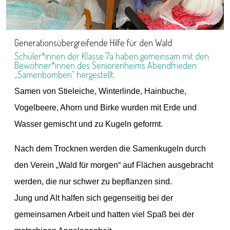
Mottowoche der 10. Klassen
Glanzvoller Abschluss: „Overdressed“
Am 13. März verwandelte sich die Adolf-Grimme-
Gesamtschule in einen Laufsteg. Zum krönenden
Abschluss der Mottowoche der 10. Klassen hieß es:
„Overdressed“ – und die Schulgemeinschaft
enttäuschte nicht!
Wo sonst Kapuzenpullis und Sneaker den Alltag
t
prägen, sah man an diesem Freitag ein Bild voller
Eleganz:
Wunderschöne Kleider: Von fließenden Abendkleide